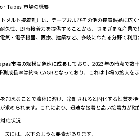
e for Tapes 市場の概要
sive（ホットメルト接着剤）は、テープおよびその他の接着製品に
耐久性、即時接着力を提供することから、さまざまな産業で
電気・電子機器、医療、建築など、多岐にわたる分野で利用
ve for Tapes市場の規模は急速に成長しており、2023年の時
での予測成長率は約% CAGRとなっており、これは市場の拡大を
siveは、熱を加えることで液体に溶け、冷却されると固化する性質
が求められます。これにより、迅速な接着と高い接着力が確
の対応状況
ーズには、以下のような要素があります。